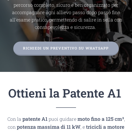
percorso completo, sicuro e ben organizzato per
accompagnare ogni allievo passo dopo passo fino
all'esame pratico, permettendo di salire in sella con
consapevolezza e sicurezza.
RICHIEDI UN PREVENTIVO SU WHATSAPP
Ottieni la Patente A1
patente A1
moto fino a 125 cm³
Con la
puoi guidare
,
potenza massima di 11 kW
tricicli a motore
con
, e