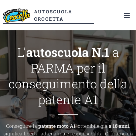
AUTOSCUOLA
CROCETTA
L'
autoscuola N.1
a
PARMA per il
conseguimento della
patente A1
Conseguire la
patente moto A1
, ottenibile già
a 16 anni
,
significa libertà, adrenalina e responsabilità. Offriamo un