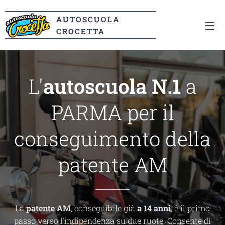
AUTOSCUOLA
CROCETTA
L'
autoscuola N.1
a
PARMA per il
conseguimento della
patente AM
La
patente AM
, conseguibile già
a 14 anni
, è il primo
passo verso l'indipendenza su due ruote. Consente di